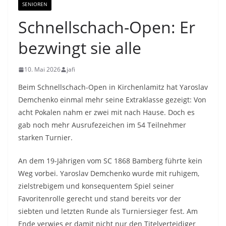
SENIOREN
Schnellschach-Open: Er
bezwingt sie alle
10. Mai 2026
jafi
Beim Schnellschach-Open in Kirchenlamitz hat Yaroslav
Demchenko einmal mehr seine Extraklasse gezeigt: Von
acht Pokalen nahm er zwei mit nach Hause. Doch es
gab noch mehr Ausrufezeichen im 54 Teilnehmer
starken Turnier.
An dem 19-Jährigen vom SC 1868 Bamberg führte kein
Weg vorbei. Yaroslav Demchenko wurde mit ruhigem,
zielstrebigem und konsequentem Spiel seiner
Favoritenrolle gerecht und stand bereits vor der
siebten und letzten Runde als Turniersieger fest. Am
Ende verwies er damit nicht nur den Titelverteidiger