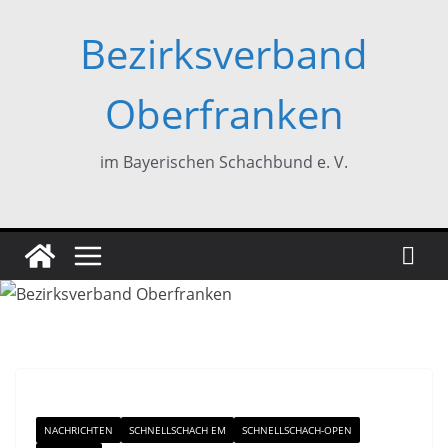
Zum
Bezirksverband
Inhalt
springen
Oberfranken
im Bayerischen Schachbund e. V.
NACHRICHTEN
SCHNELLSCHACH EM
SCHNELLSCHACH-OPEN