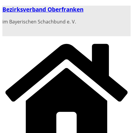
Zum
Bezirksverband Oberfranken
Inhalt
springen
im Bayerischen Schachbund e. V.