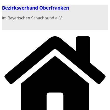
Zum
Bezirksverband Oberfranken
Inhalt
springen
im Bayerischen Schachbund e. V.