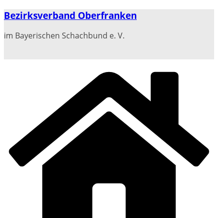
Zum
Bezirksverband Oberfranken
Inhalt
springen
im Bayerischen Schachbund e. V.