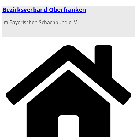
Zum
Bezirksverband Oberfranken
Inhalt
springen
im Bayerischen Schachbund e. V.