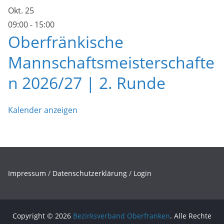
Okt.
25
09:00
-
15:00
Oberfränkische
Mannschaftsmeisterschafte
n 2026/27 | 2. Runde
Kalender anzeigen
Impressum
/
Datenschutzerklärung
/
Login
Copyright © 2026
Bezirksverband Oberfranken
. Alle Rechte