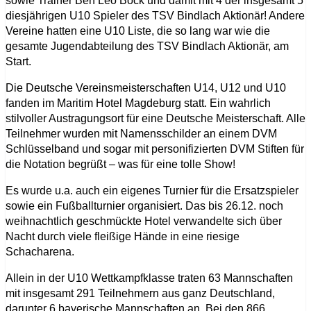
sowie Trainer Ben Leo Bock und damit mit 4 der insgesamt 5
diesjährigen U10 Spieler des TSV Bindlach Aktionär! Andere
Vereine hatten eine U10 Liste, die so lang war wie die
gesamte Jugendabteilung des TSV Bindlach Aktionär, am
Start.
Die Deutsche Vereinsmeisterschaften U14, U12 und U10
fanden im Maritim Hotel Magdeburg statt. Ein wahrlich
stilvoller Austragungsort für eine Deutsche Meisterschaft.
Alle
Teilnehmer wurden mit Namensschilder an einem DVM
Schlüsselband und sogar mit personifizierten DVM Stiften für
die Notation begrüßt – was für eine tolle Show!
Es wurde u.a. auch ein eigenes Turnier für die Ersatzspieler
sowie ein Fußballturnier organisiert. Das bis 26.12. noch
weihnachtlich geschmückte Hotel verwandelte sich über
Nacht durch viele fleißige Hände in eine riesige
Schacharena.
Allein in der U10 Wettkampfklasse traten 63 Mannschaften
mit insgesamt 291 Teilnehmern aus ganz Deutschland,
darunter 6 bayerische Mannschaften an. Bei den 866