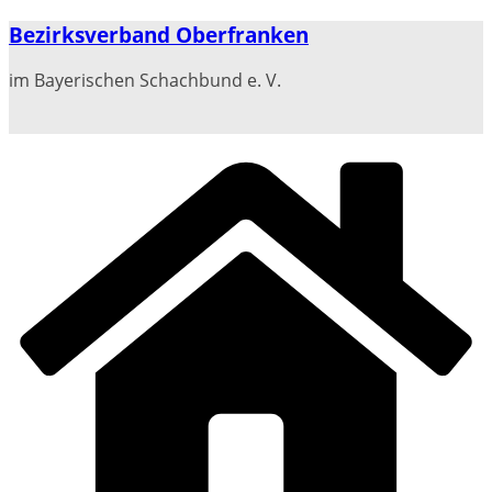
Zum
Bezirksverband Oberfranken
Inhalt
springen
im Bayerischen Schachbund e. V.