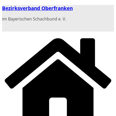
Zum
Bezirksverband Oberfranken
Inhalt
springen
im Bayerischen Schachbund e. V.