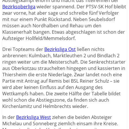
Abstiegskampf enorm und macht das Titelrennen der
Bezirksoberliga
wieder spannend. Der PTSV-SK Hof bleibt
zwar vorne, hat aber sage und schreibe fünf Verfolger
mit nur einem Punkt Rückstand. Neben Seubelsdorf
müssen auch Nordhalben und Rehau um den
Klassenerhalt bangen. Etwas abgeschlagen ist schon der
Aufsteiger Hollfeld/Memmelsdorf.
Drei Topteams der
Bezirksliga Ost
ließen nichts
anbrennen: Kulmbach, Marktleuthen 2 und Bindlach 2
ringen weiter um die Meisterschaft. Die Senkrechtstarter
aus Oberkotzau strauchelten hingegen und kassierten in
Thiersheim die erste Niederlage. Zwar landet noch eine
Partie mit Antrag auf Remis bei BSL Reiner Schulz – sie
wird aber keinen Einfluss auf den Ausgang des
Wettkampfs haben. Die zweite Hälfte der Tabelle bildet
wohl schon die Abstiegszone, da finden sich auch
Kirchenlamitz und Helmbrechts wieder.
In der
Bezirksliga West
ziehen die beiden Absteiger
Michelau und Sonneberg ziemlich einsam ihre Kreise.