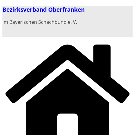
Zum
Bezirksverband Oberfranken
Inhalt
springen
im Bayerischen Schachbund e. V.