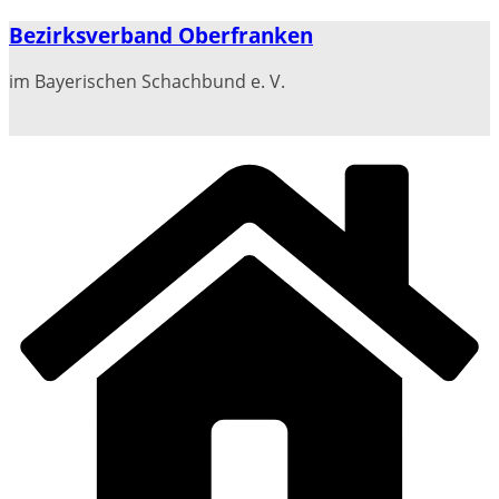
Zum
Bezirksverband Oberfranken
Inhalt
springen
im Bayerischen Schachbund e. V.