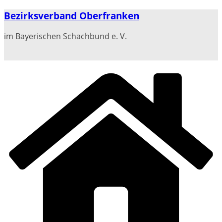
Zum
Bezirksverband Oberfranken
Inhalt
springen
im Bayerischen Schachbund e. V.