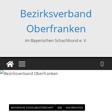
Zum
Bezirksverband
Inhalt
springen
Oberfranken
im Bayerischen Schachbund e. V.
BAYERISCHE EINZELMEISTERSCHAFT
BSB
NACHRICHTEN