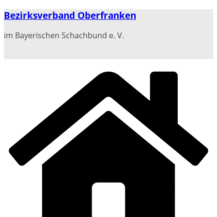
Zum
Bezirksverband Oberfranken
Inhalt
springen
im Bayerischen Schachbund e. V.