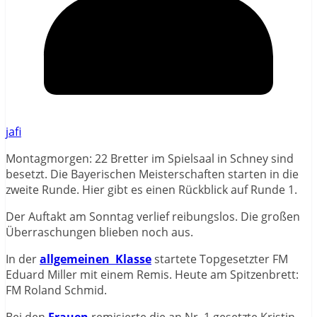
jafi
Montagmorgen: 22 Bretter im Spielsaal in Schney sind
besetzt. Die Bayerischen Meisterschaften starten in die
zweite Runde. Hier gibt es einen Rückblick auf Runde 1.
Der Auftakt am Sonntag verlief reibungslos. Die großen
Überraschungen blieben noch aus.
In der
allgemeinen Klasse
startete Topgesetzter FM
Eduard Miller mit einem Remis. Heute am Spitzenbrett:
FM Roland Schmid.
Bei den
Frauen
remisierte die an Nr. 1 gesetzte Kristin