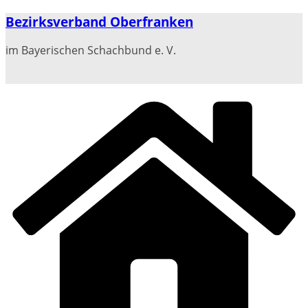
Zum
Bezirksverband Oberfranken
Inhalt
springen
im Bayerischen Schachbund e. V.