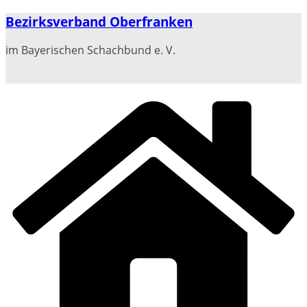
Zum
Bezirksverband Oberfranken
Inhalt
springen
im Bayerischen Schachbund e. V.