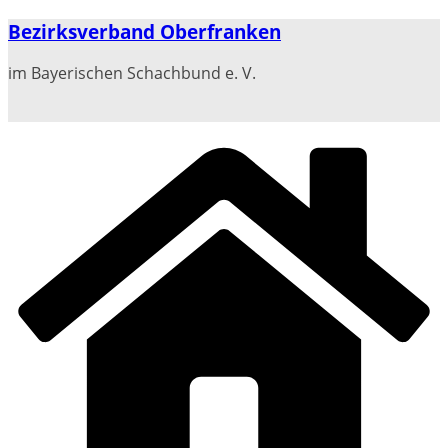
Zum
Bezirksverband Oberfranken
Inhalt
springen
im Bayerischen Schachbund e. V.