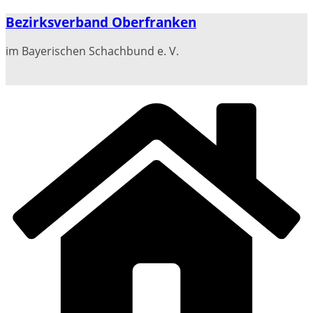
Zum
Bezirksverband Oberfranken
Inhalt
springen
im Bayerischen Schachbund e. V.