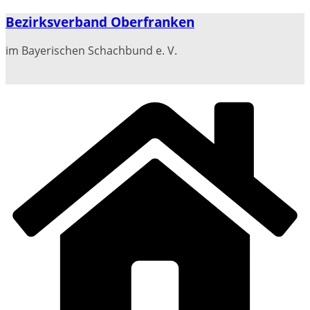
Zum
Bezirksverband Oberfranken
Inhalt
springen
im Bayerischen Schachbund e. V.