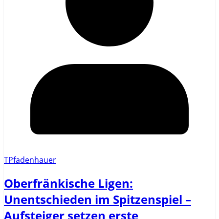
TPfadenhauer
Oberfränkische Ligen:
Unentschieden im Spitzenspiel –
Aufsteiger setzen erste